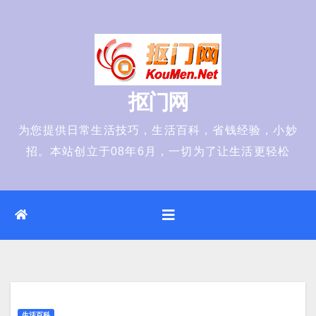
Skip
to
content
抠门网
为您提供日常生活技巧，生活百科，省钱经验，小妙
招。本站创立于08年6月，一切为了让生活更轻松
生活百科