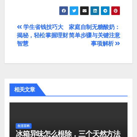
文
学生省钱技巧大
家庭自制无糖酸奶：
揭秘，轻松掌握理财
简单步骤与关键注意
章
智慧
事项解析
导
航
相关文章
生活百科
冰箱异味怎么根除，三个天然方法