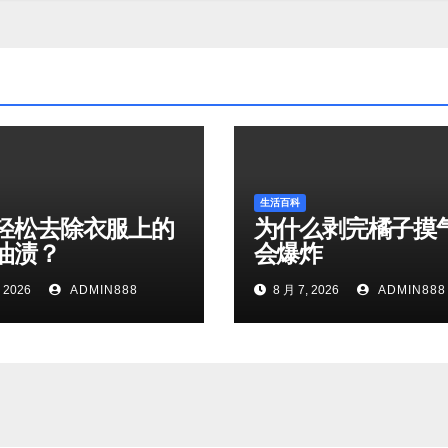
生活百科
轻松去除衣服上的
为什么剥完橘子摸
油渍？
会爆炸
 2026
ADMIN888
8 月 7, 2026
ADMIN888