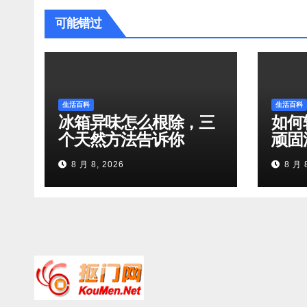
可能错过
生活百科
生活百科
冰箱异味怎么根除，三
如何
个天然方法告诉你
顽固
8 月 8, 2026
8 月 