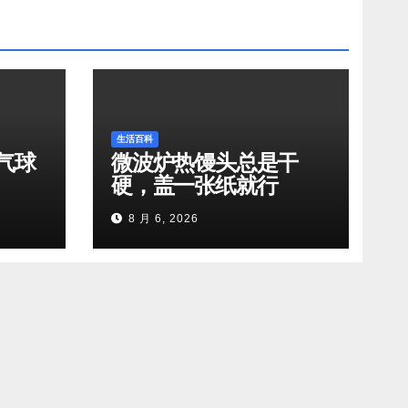
生活百科
气球
微波炉热馒头总是干
硬，盖一张纸就行
8 月 6, 2026