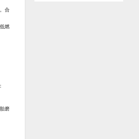
大。合
降低燃
：
轮胎磨