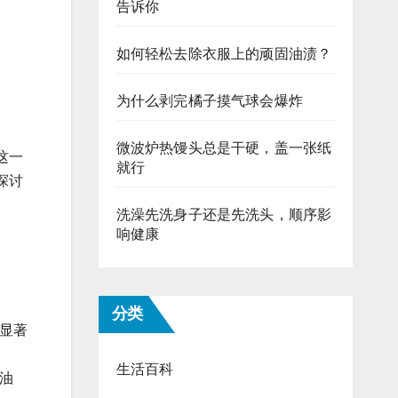
告诉你
如何轻松去除衣服上的顽固油渍？
为什么剥完橘子摸气球会爆炸
微波炉热馒头总是干硬，盖一张纸
这一
就行
探讨
洗澡先洗身子还是先洗头，顺序影
响健康
分类
以显著
生活百科
加油