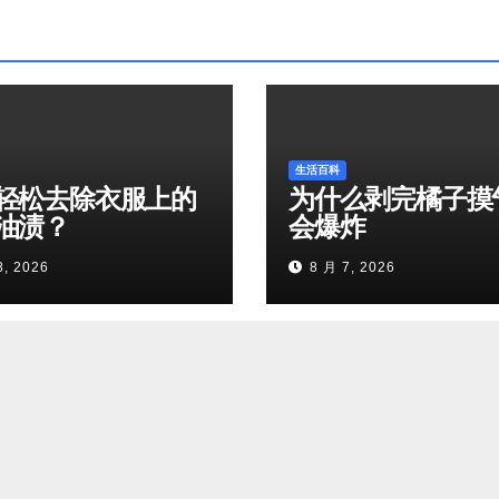
生活百科
轻松去除衣服上的
为什么剥完橘子摸
油渍？
会爆炸
8, 2026
8 月 7, 2026