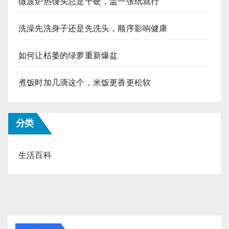
微波炉热馒头总是干硬，盖一张纸就行
洗澡先洗身子还是先洗头，顺序影响健康
如何让枯萎的绿萝重新爆盆
煮饭时加几滴这个，米饭更香更松软
分类
生活百科