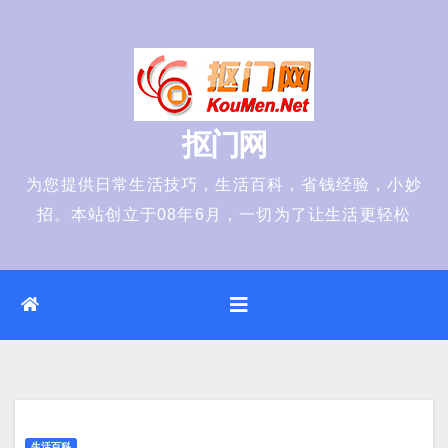
Skip
to
content
抠门网
为您提供日常生活技巧，生活百科，省钱经验，小妙
招。本站创立于08年6月，一切为了让生活更轻松
生活百科