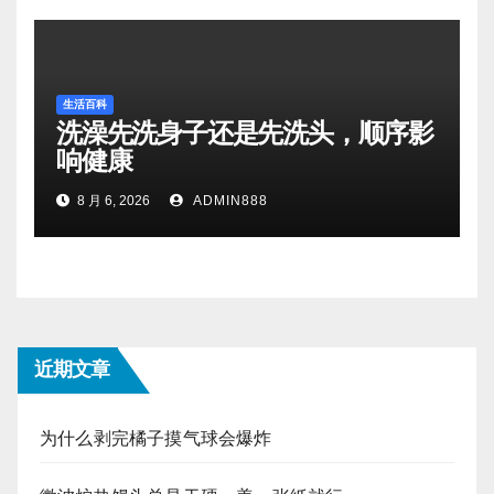
生活百科
洗澡先洗身子还是先洗头，顺序影
响健康
8 月 6, 2026
ADMIN888
近期文章
为什么剥完橘子摸气球会爆炸