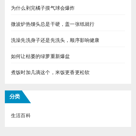
为什么剥完橘子摸气球会爆炸
微波炉热馒头总是干硬，盖一张纸就行
洗澡先洗身子还是先洗头，顺序影响健康
如何让枯萎的绿萝重新爆盆
煮饭时加几滴这个，米饭更香更松软
分类
生活百科