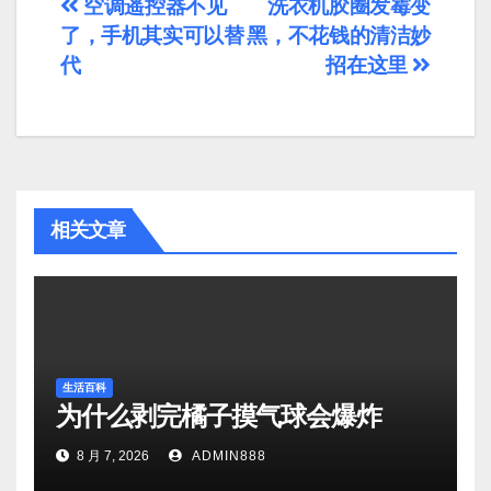
文
空调遥控器不见
洗衣机胶圈发霉变
了，手机其实可以替
黑，不花钱的清洁妙
章
代
招在这里
导
航
相关文章
生活百科
为什么剥完橘子摸气球会爆炸
8 月 7, 2026
ADMIN888