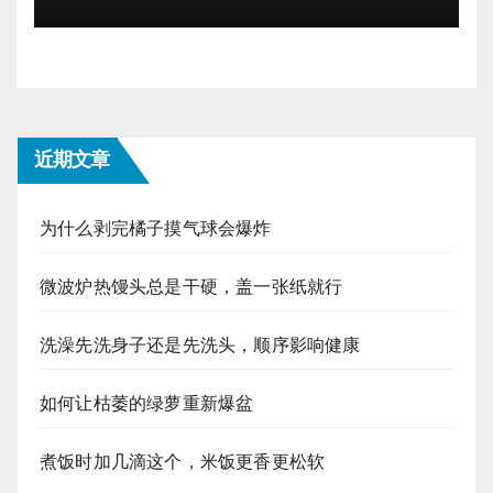
近期文章
为什么剥完橘子摸气球会爆炸
微波炉热馒头总是干硬，盖一张纸就行
洗澡先洗身子还是先洗头，顺序影响健康
如何让枯萎的绿萝重新爆盆
煮饭时加几滴这个，米饭更香更松软