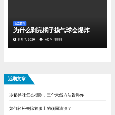
生活百科
为什么剥完橘子摸气球会爆炸
8 月 7, 2026
ADMIN888
近期文章
冰箱异味怎么根除，三个天然方法告诉你
如何轻松去除衣服上的顽固油渍？