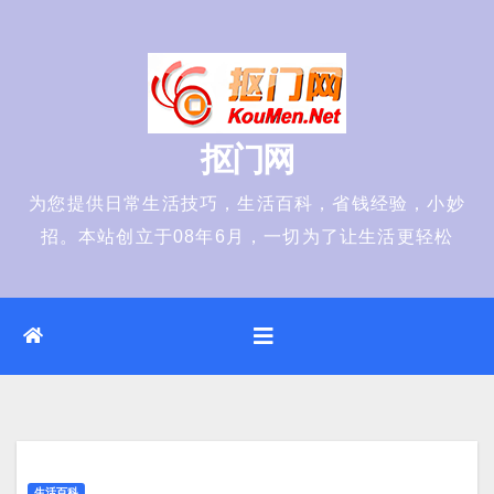
Skip
to
content
抠门网
为您提供日常生活技巧，生活百科，省钱经验，小妙
招。本站创立于08年6月，一切为了让生活更轻松
生活百科