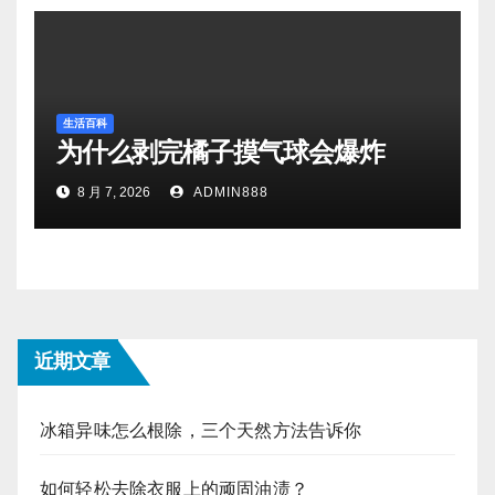
生活百科
为什么剥完橘子摸气球会爆炸
8 月 7, 2026
ADMIN888
近期文章
冰箱异味怎么根除，三个天然方法告诉你
如何轻松去除衣服上的顽固油渍？