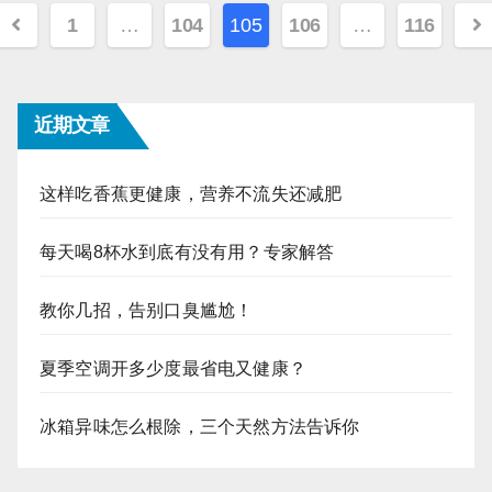
文
1
…
104
105
106
…
116
章
分
近期文章
页
这样吃香蕉更健康，营养不流失还减肥
每天喝8杯水到底有没有用？专家解答
教你几招，告别口臭尴尬！
夏季空调开多少度最省电又健康？
冰箱异味怎么根除，三个天然方法告诉你