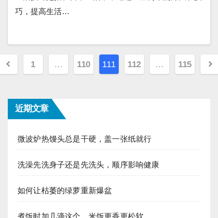
巧，提高生活…
文
1
…
110
111
112
…
115
章
分
近期文章
页
微波炉热馒头总是干硬，盖一张纸就行
洗澡先洗身子还是先洗头，顺序影响健康
如何让枯萎的绿萝重新爆盆
煮饭时加几滴这个，米饭更香更松软