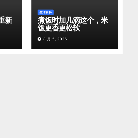
生活百科
重新
煮饭时加几滴这个，米
饭更香更松软
8 月 5, 2026