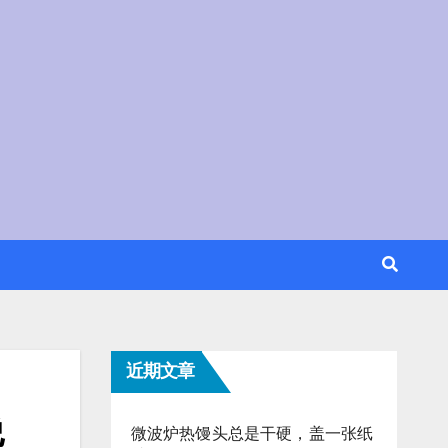
近期文章
绝
微波炉热馒头总是干硬，盖一张纸