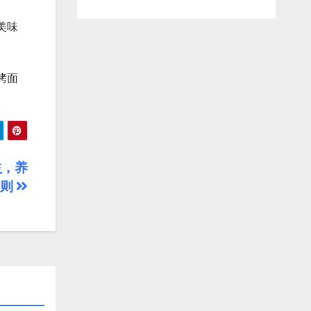
美味
烤面
益，养
十则