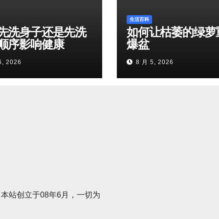
生活百科
先洗身子还是先洗
如何让枯萎的绿萝
顺序影响健康
爆盆
6, 2026
8 月 5, 2026
本站创立于08年6月，一切为