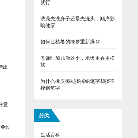
就行
洗澡先洗身子还是先洗头，顺序影
响健康
如何让枯萎的绿萝重新爆盆
煮饭时加几滴这个，米饭更香更松
软
烤出
为什么橡皮擦能擦掉铅笔字却擦不
掉钢笔字
注意
分类
以免过
生活百科