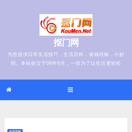
Skip
to
content
抠门网
为您提供日常生活技巧，生活百科，省钱经验，小妙
招。本站创立于08年6月，一切为了让生活更轻松
生活百科