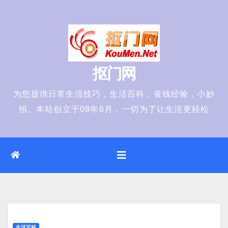
Skip
to
content
抠门网
为您提供日常生活技巧，生活百科，省钱经验，小妙
招。本站创立于08年6月，一切为了让生活更轻松
生活百科