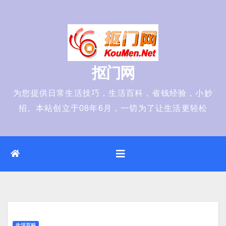
Skip
to
content
抠门网
为您提供日常生活技巧，生活百科，省钱经验，小妙
招。本站创立于08年6月，一切为了让生活更轻松
生活百科