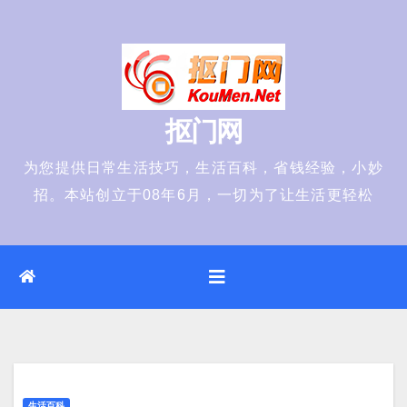
Skip
to
content
抠门网
为您提供日常生活技巧，生活百科，省钱经验，小妙
招。本站创立于08年6月，一切为了让生活更轻松
生活百科