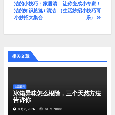
洁的小技巧：家居清
让你变成小专家！
章
洁的知识总览 / 清洁
（生活妙招小技巧可
导
小妙招大集合
乐）
航
相关文章
生活百科
冰箱异味怎么根除，三个天然方法
告诉你
8 月 8, 2026
ADMIN888