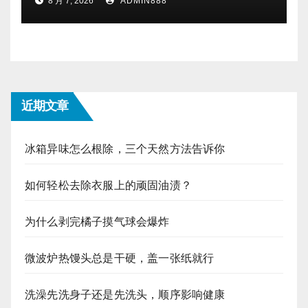
8 月 7, 2026
ADMIN888
近期文章
冰箱异味怎么根除，三个天然方法告诉你
如何轻松去除衣服上的顽固油渍？
为什么剥完橘子摸气球会爆炸
微波炉热馒头总是干硬，盖一张纸就行
洗澡先洗身子还是先洗头，顺序影响健康