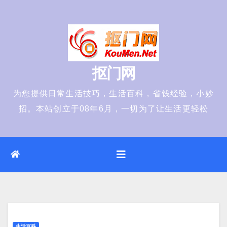
Skip
to
content
抠门网
为您提供日常生活技巧，生活百科，省钱经验，小妙
招。本站创立于08年6月，一切为了让生活更轻松
生活百科