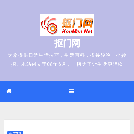
Skip
to
content
抠门网
为您提供日常生活技巧，生活百科，省钱经验，小妙
招。本站创立于08年6月，一切为了让生活更轻松
生活百科