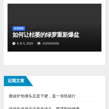
生活百科
如何让枯萎的绿萝重新爆盆
8 月 5, 2026
ADMIN888
近期文章
微波炉热馒头总是干硬，盖一张纸就行
洗澡先洗身子还是先洗头，顺序影响健康