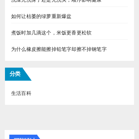
如何让枯萎的绿萝重新爆盆
煮饭时加几滴这个，米饭更香更松软
为什么橡皮擦能擦掉铅笔字却擦不掉钢笔字
分类
生活百科