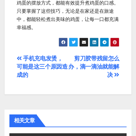
鸡蛋的摆放方式，都能有效提升煮鸡蛋的口感。
只要掌握了这些技巧，无论是在家还是在旅途
中，都能轻松煮出美味的鸡蛋，让每一口都充满
幸福感。
文
手机充电发烫，
剪刀胶带残留怎么
可能是这三个原因造
办，滴一滴油就能解
章
成的
决
导
航
相关文章