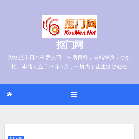
Skip
to
content
抠门网
为您提供日常生活技巧，生活百科，省钱经验，小妙
招。本站创立于08年6月，一切为了让生活更轻松
生活百科