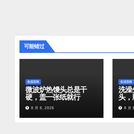
可能错过
生活百科
生活百科
微波炉热馒头总是干
洗澡
硬，盖一张纸就行
头，
8 月 6, 2026
8 月 