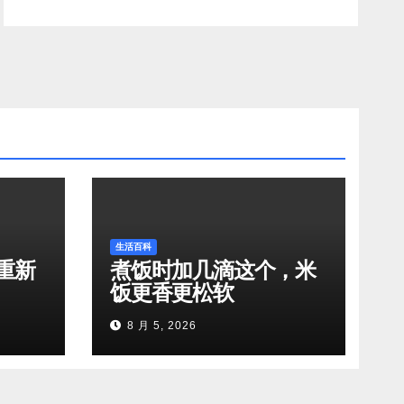
生活百科
重新
煮饭时加几滴这个，米
饭更香更松软
8 月 5, 2026