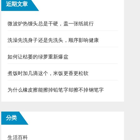
近期文章
微波炉热馒头总是干硬，盖一张纸就行
洗澡先洗身子还是先洗头，顺序影响健康
如何让枯萎的绿萝重新爆盆
煮饭时加几滴这个，米饭更香更松软
为什么橡皮擦能擦掉铅笔字却擦不掉钢笔字
分类
生活百科