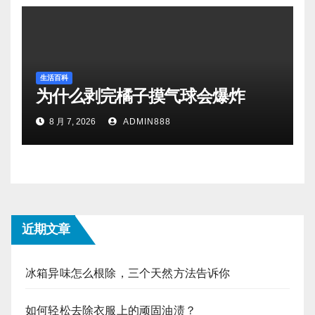
生活百科
为什么剥完橘子摸气球会爆炸
8 月 7, 2026
ADMIN888
近期文章
冰箱异味怎么根除，三个天然方法告诉你
如何轻松去除衣服上的顽固油渍？