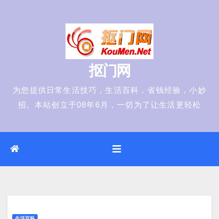
Skip
to
content
抠门网
为您提供日常生活技巧，生活百科，省钱经验，小妙
招。本站创立于08年6月，一切为了让生活更轻松
生活百科