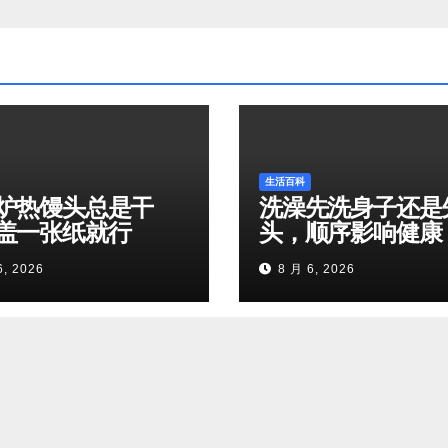
生活百科
炉热馒头总是干
洗澡先洗身子还是
盖一张纸就行
头，顺序影响健康
6, 2026
8 月 6, 2026