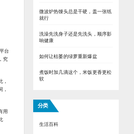
微波炉热馒头总是干硬，盖一张纸
就行
洗澡先洗身子还是先洗头，顺序影
响健康
平台
如何让枯萎的绿萝重新爆盆
，究
煮饭时加几滴这个，米饭更香更松
软
此，
词，
分类
有用
此
生活百科