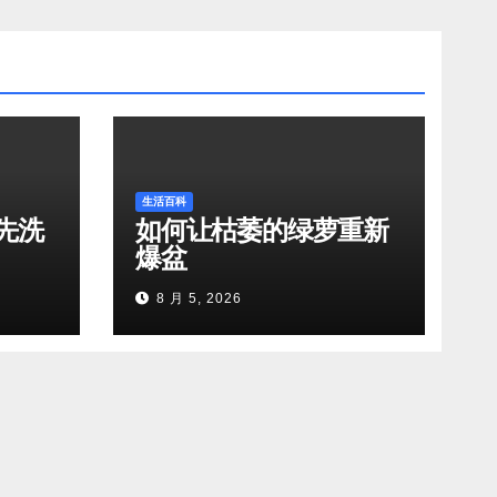
生活百科
先洗
如何让枯萎的绿萝重新
爆盆
8 月 5, 2026