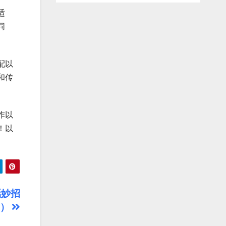
适
同
配以
和传
作以
！以
活妙招
的）