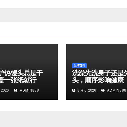
生活百科
炉热馒头总是干
洗澡先洗身子还是
盖一张纸就行
头，顺序影响健康
 2026
ADMIN888
8 月 6, 2026
ADMIN888