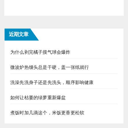
近期文章
为什么剥完橘子摸气球会爆炸
微波炉热馒头总是干硬，盖一张纸就行
洗澡先洗身子还是先洗头，顺序影响健康
如何让枯萎的绿萝重新爆盆
煮饭时加几滴这个，米饭更香更松软