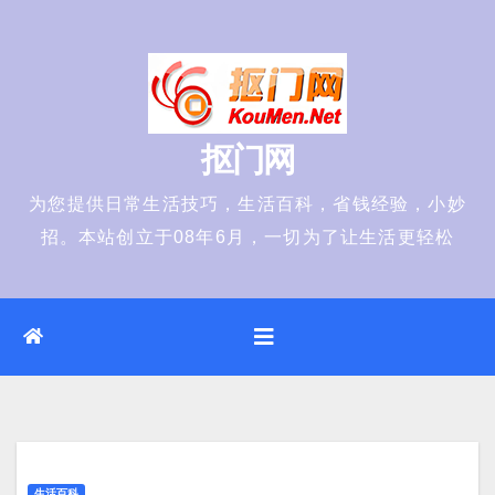
Skip
to
content
抠门网
为您提供日常生活技巧，生活百科，省钱经验，小妙
招。本站创立于08年6月，一切为了让生活更轻松
生活百科