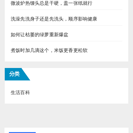
微波炉热馒头总是干硬，盖一张纸就行
洗澡先洗身子还是先洗头，顺序影响健康
如何让枯萎的绿萝重新爆盆
煮饭时加几滴这个，米饭更香更松软
分类
生活百科