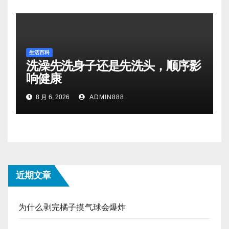
生活百科
洗澡先洗身子还是先洗头，顺序影
响健康
8 月 6, 2026
ADMIN888
近期文章
为什么剥完橘子摸气球会爆炸