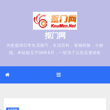
Skip
to
content
抠门网
为您提供日常生活技巧，生活百科，省钱经验，小妙
招。本站创立于08年6月，一切为了让生活更轻松
生活百科