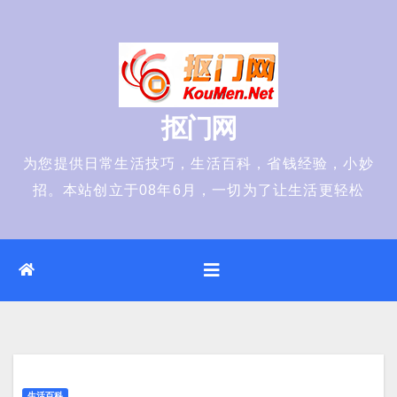
Skip
to
content
抠门网
为您提供日常生活技巧，生活百科，省钱经验，小妙
招。本站创立于08年6月，一切为了让生活更轻松
生活百科