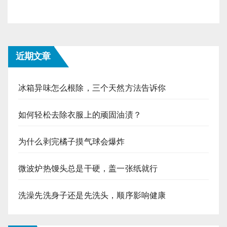
近期文章
冰箱异味怎么根除，三个天然方法告诉你
如何轻松去除衣服上的顽固油渍？
为什么剥完橘子摸气球会爆炸
微波炉热馒头总是干硬，盖一张纸就行
洗澡先洗身子还是先洗头，顺序影响健康