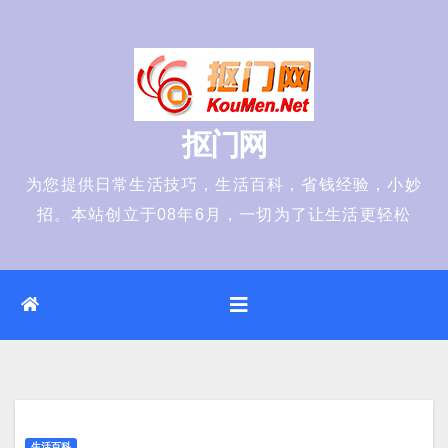
Skip
to
content
抠门网
为您提供日常生活技巧，生活百科，省钱经验，小妙
招。本站创立于08年6月，一切为了让生活更轻松
生活百科