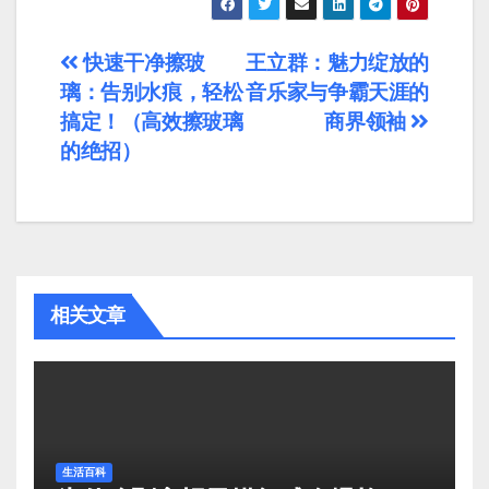
文
快速干净擦玻
王立群：魅力绽放的
璃：告别水痕，轻松
音乐家与争霸天涯的
章
搞定！（高效擦玻璃
商界领袖
导
的绝招）
航
相关文章
生活百科