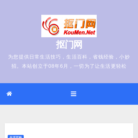
Skip
to
content
抠门网
为您提供日常生活技巧，生活百科，省钱经验，小妙
招。本站创立于08年6月，一切为了让生活更轻松
生活百科