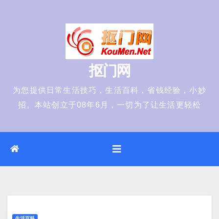
Skip
to
content
抠门网
为您提供日常生活技巧，生活百科，省钱经验，小妙
招。本站创立于08年6月，一切为了让生活更轻松
生活百科