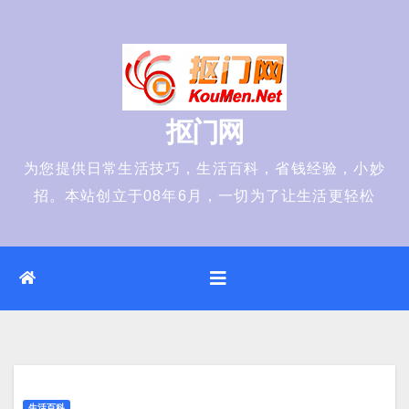
Skip
to
content
抠门网
为您提供日常生活技巧，生活百科，省钱经验，小妙
招。本站创立于08年6月，一切为了让生活更轻松
生活百科