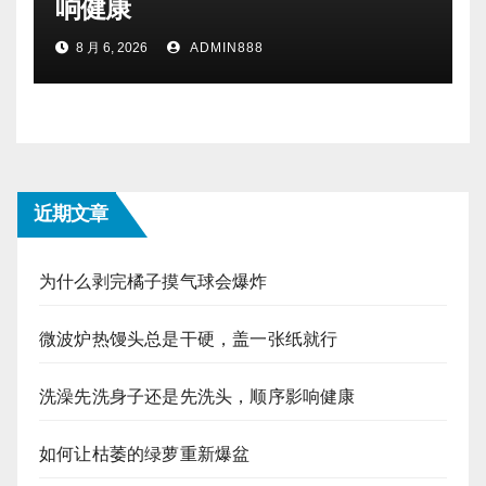
响健康
8 月 6, 2026
ADMIN888
近期文章
为什么剥完橘子摸气球会爆炸
微波炉热馒头总是干硬，盖一张纸就行
洗澡先洗身子还是先洗头，顺序影响健康
如何让枯萎的绿萝重新爆盆