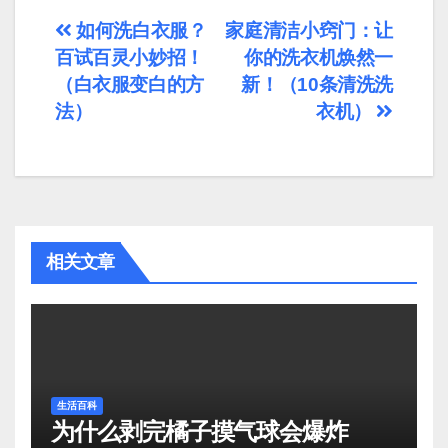
文
如何洗白衣服？
家庭清洁小窍门：让
百试百灵小妙招！
你的洗衣机焕然一
章
（白衣服变白的方
新！（10条清洗洗
导
法）
衣机）
航
相关文章
生活百科
为什么剥完橘子摸气球会爆炸