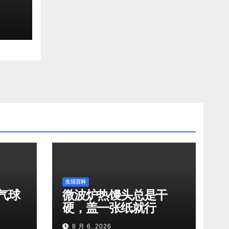
生活百科
气球
微波炉热馒头总是干
硬，盖一张纸就行
8 月 6, 2026