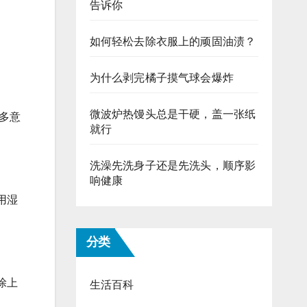
告诉你
如何轻松去除衣服上的顽固油渍？
为什么剥完橘子摸气球会爆炸
微波炉热馒头总是干硬，盖一张纸
多意
就行
洗澡先洗身子还是先洗头，顺序影
响健康
用湿
分类
涂上
生活百科