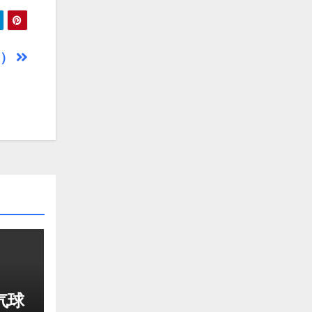
物）
气球