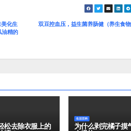
来美化生
双豆控血压，益生菌养肠健（养生食
风油精的
生活百科
轻松去除衣服上的
为什么剥完橘子摸