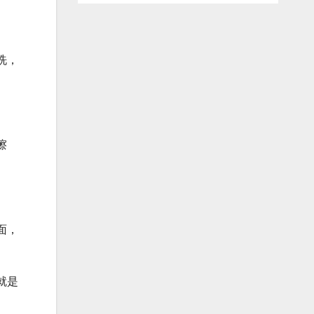
洗，
擦
面，
就是