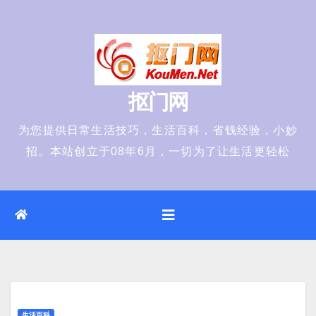
Skip
to
content
抠门网
为您提供日常生活技巧，生活百科，省钱经验，小妙
招。本站创立于08年6月，一切为了让生活更轻松
生活百科