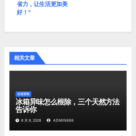
省力，让生活更加美
航
好！”
相关文章
生活百科
冰箱异味怎么根除，三个天然方法
告诉你
8 月 8, 2026
ADMIN888