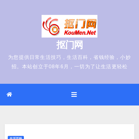
Skip
to
content
抠门网
为您提供日常生活技巧，生活百科，省钱经验，小妙
招。本站创立于08年6月，一切为了让生活更轻松
生活百科