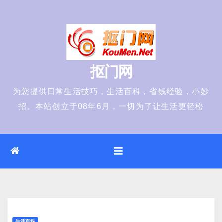
Skip
to
content
抠门网
为您提供日常生活技巧，生活百科，省钱经验，小妙
招。本站创立于08年6月，一切为了让生活更轻松
生活百科