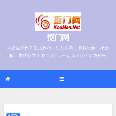
Skip
to
content
抠门网
为您提供日常生活技巧，生活百科，省钱经验，小妙
招。本站创立于08年6月，一切为了让生活更轻松
生活百科