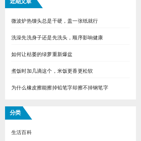
近期文章
微波炉热馒头总是干硬，盖一张纸就行
洗澡先洗身子还是先洗头，顺序影响健康
如何让枯萎的绿萝重新爆盆
煮饭时加几滴这个，米饭更香更松软
为什么橡皮擦能擦掉铅笔字却擦不掉钢笔字
分类
生活百科