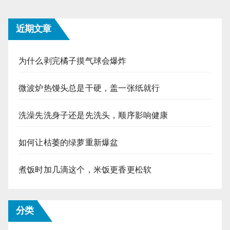
近期文章
为什么剥完橘子摸气球会爆炸
微波炉热馒头总是干硬，盖一张纸就行
洗澡先洗身子还是先洗头，顺序影响健康
如何让枯萎的绿萝重新爆盆
煮饭时加几滴这个，米饭更香更松软
分类