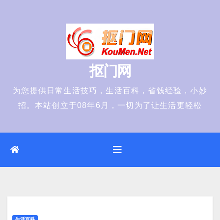
Skip
to
content
抠门网
为您提供日常生活技巧，生活百科，省钱经验，小妙
招。本站创立于08年6月，一切为了让生活更轻松
生活百科