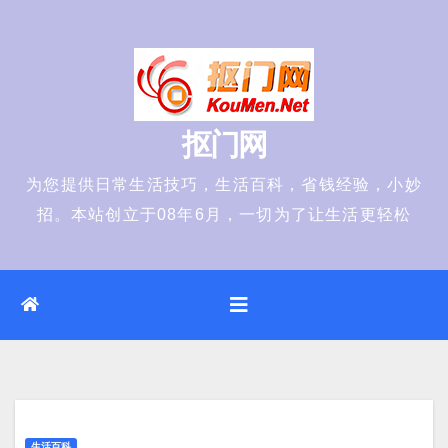
Skip
to
content
抠门网
为您提供日常生活技巧，生活百科，省钱经验，小妙
招。本站创立于08年6月，一切为了让生活更轻松
生活百科