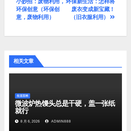
小妙招：废物利用，
环保新生活：怎样将
章
环保创意（环保创
废衣变成新宝藏！
导
意，废物利用）
（旧衣服利用）
航
相关文章
生活百科
微波炉热馒头总是干硬，盖一张纸
就行
8 月 6, 2026
ADMIN888