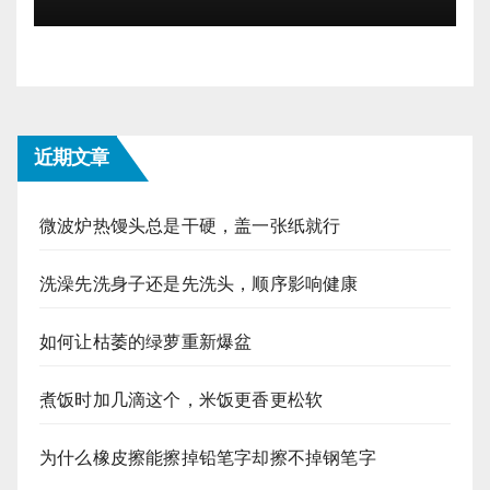
近期文章
微波炉热馒头总是干硬，盖一张纸就行
洗澡先洗身子还是先洗头，顺序影响健康
如何让枯萎的绿萝重新爆盆
煮饭时加几滴这个，米饭更香更松软
为什么橡皮擦能擦掉铅笔字却擦不掉钢笔字