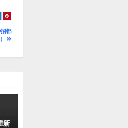
妙招都
啥）
重新