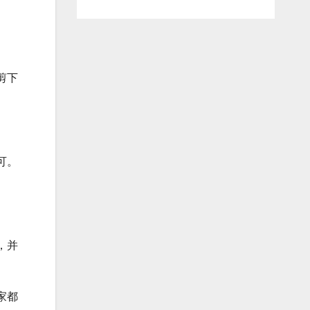
剪下
可。
，并
家都