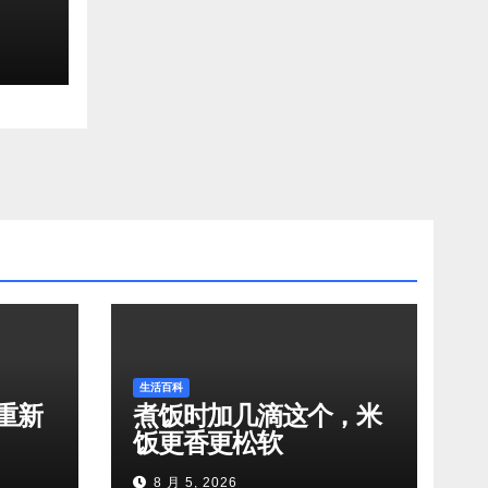
生活百科
重新
煮饭时加几滴这个，米
饭更香更松软
8 月 5, 2026