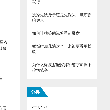
就行
洗澡先洗身子还是先洗头，顺序影
响健康
如何让枯萎的绿萝重新爆盆
室内
煮饭时加几滴这个，米饭更香更松
以帮
软
为什么橡皮擦能擦掉铅笔字却擦不
掉钢笔字
在一
分类
生活百科
方便