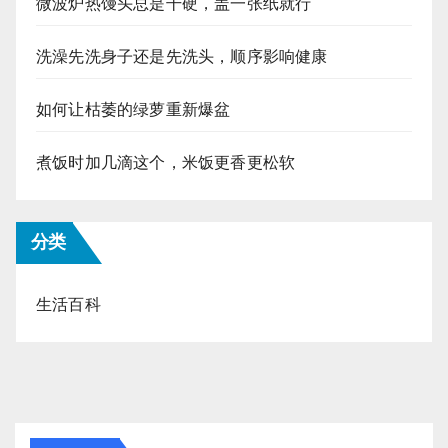
微波炉热馒头总是干硬，盖一张纸就行
洗澡先洗身子还是先洗头，顺序影响健康
如何让枯萎的绿萝重新爆盆
煮饭时加几滴这个，米饭更香更松软
分类
生活百科