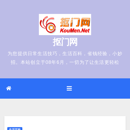
Skip
to
content
抠门网
为您提供日常生活技巧，生活百科，省钱经验，小妙
招。本站创立于08年6月，一切为了让生活更轻松
生活百科