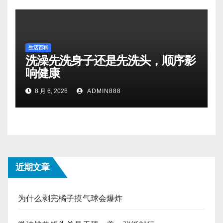
生活百科
洗澡先洗身子还是先洗头，顺序影
响健康
8 月 6, 2026
ADMIN888
近期文章
为什么剥完橘子摸气球会爆炸