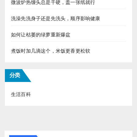
微波炉热馒头总是干硬，盖一张纸就行
洗澡先洗身子还是先洗头，顺序影响健康
如何让枯萎的绿萝重新爆盆
煮饭时加几滴这个，米饭更香更松软
分类
生活百科