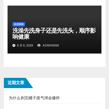
生活百科
洗澡先洗身子还是先洗头，顺序影
响健康
8 月 6, 2026
ADMIN888
近期文章
为什么剥完橘子摸气球会爆炸