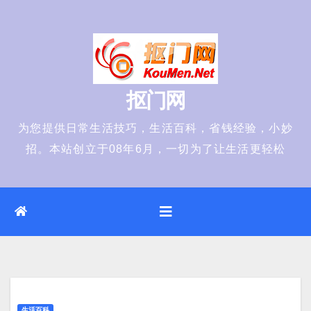
Skip
to
content
抠门网
为您提供日常生活技巧，生活百科，省钱经验，小妙
招。本站创立于08年6月，一切为了让生活更轻松
生活百科