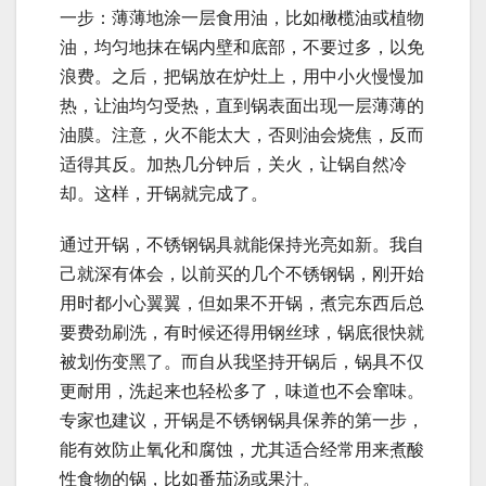
一步：薄薄地涂一层食用油，比如橄榄油或植物
油，均匀地抹在锅内壁和底部，不要过多，以免
浪费。之后，把锅放在炉灶上，用中小火慢慢加
热，让油均匀受热，直到锅表面出现一层薄薄的
油膜。注意，火不能太大，否则油会烧焦，反而
适得其反。加热几分钟后，关火，让锅自然冷
却。这样，开锅就完成了。
通过开锅，不锈钢锅具就能保持光亮如新。我自
己就深有体会，以前买的几个不锈钢锅，刚开始
用时都小心翼翼，但如果不开锅，煮完东西后总
要费劲刷洗，有时候还得用钢丝球，锅底很快就
被划伤变黑了。而自从我坚持开锅后，锅具不仅
更耐用，洗起来也轻松多了，味道也不会窜味。
专家也建议，开锅是不锈钢锅具保养的第一步，
能有效防止氧化和腐蚀，尤其适合经常用来煮酸
性食物的锅，比如番茄汤或果汁。