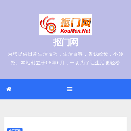
Skip
to
content
抠门网
为您提供日常生活技巧，生活百科，省钱经验，小妙
招。本站创立于08年6月，一切为了让生活更轻松
生活百科