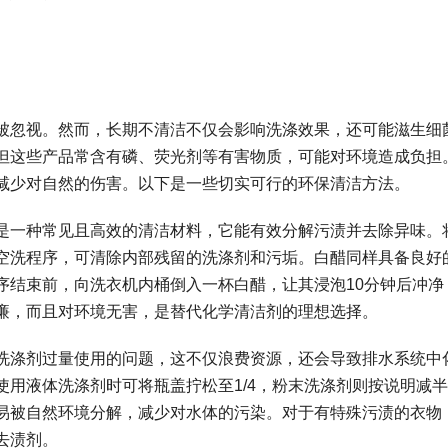
被忽视。然而，长期不清洁不仅会影响洗涤效果，还可能滋生细
但这些产品常含有磷、荧光剂等有害物质，可能对环境造成负担
减少对自然的伤害。以下是一些切实可行的环保清洁方法。
是一种常见且高效的清洁材料，它能有效分解污渍并去除异味。
空洗程序，可清除内部残留的洗涤剂和污垢。白醋同样具备良好
序结束前，向洗衣机内桶倒入一杯白醋，让其浸泡10分钟后冲净
廉，而且对环境无害，是替代化学清洁剂的理想选择。
洗涤剂过量使用的问题，这不仅浪费资源，还会导致排水系统中
用液体洗涤剂时可将瓶盖拧松至1/4，粉末洗涤剂则按说明减
易被自然环境分解，减少对水体的污染。对于有特殊污渍的衣物
去渍剂。