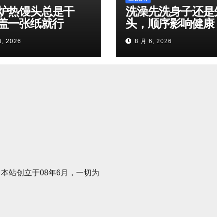
炉热馒头总是干
洗澡先洗身子还是
盖一张纸就行
头，顺序影响健康
6, 2026
8 月 6, 2026
本站创立于08年6月，一切为