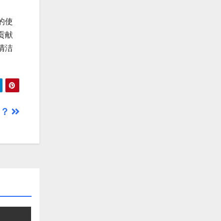
的使
贡献
清洁
园？