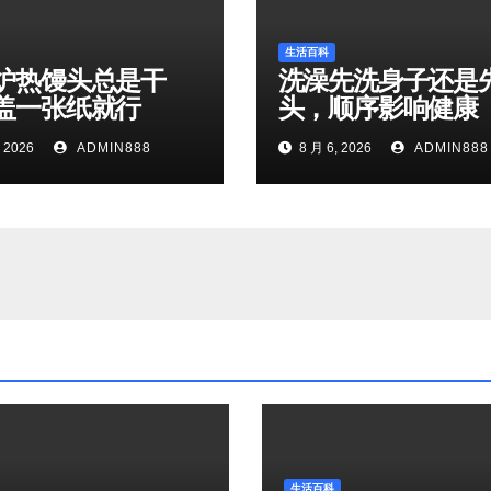
生活百科
炉热馒头总是干
洗澡先洗身子还是
盖一张纸就行
头，顺序影响健康
 2026
ADMIN888
8 月 6, 2026
ADMIN888
生活百科