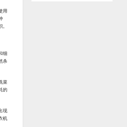
使用
冲
积。
和细
然杀
洗菜
耗的
出现
衣机