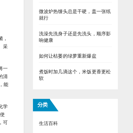
微波炉热馒头总是干硬，盖一张纸
就行
洗澡先洗身子还是先洗头，顺序影
菌，
响健康
。采
如何让枯萎的绿萝重新爆盆
将一
煮饭时加几滴这个，米饭更香更松
的清
软
，能
分类
化学
半使
，可
生活百科