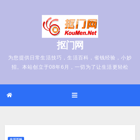
Skip
to
content
抠门网
为您提供日常生活技巧，生活百科，省钱经验，小妙
招。本站创立于08年6月，一切为了让生活更轻松
生活百科