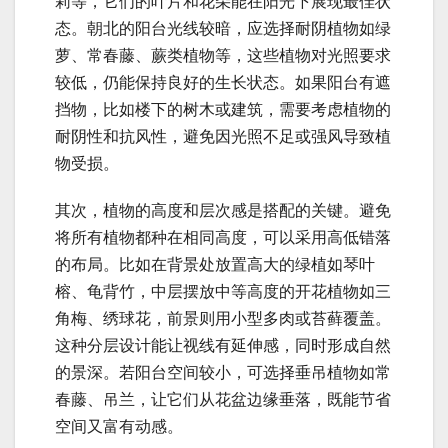
莉等，它们的叶片和花朵能在阳光下展现最佳状
态。朝北的阳台光线较暗，应选择耐阴植物如绿
萝、常春藤、蕨类植物等，这些植物对光照要求
较低，仍能保持良好的生长状态。如果阳台有遮
挡物，比如楼下的树木或建筑，需要考虑植物的
耐阴性和抗风性，避免因光照不足或强风导致植
物受损。
其次，植物的高度和层次感是搭配的关键。避免
将所有植物都种在相同高度，可以采用高低错落
的布局。比如在背景处放置高大的绿植如琴叶
榕、龟背竹，中层摆放中等高度的开花植物如三
角梅、绣球花，前景则用小型多肉或苔藓覆盖。
这种分层设计能让视线有延伸感，同时形成自然
的景深。若阳台空间较小，可选择垂吊植物如常
春藤、吊兰，让它们从花盆边缘垂落，既能节省
空间又富有动感。