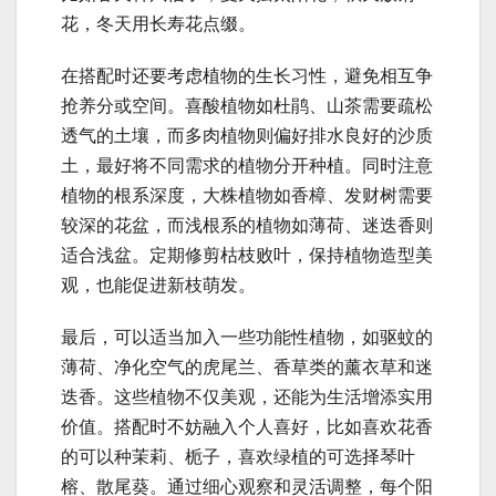
花，冬天用长寿花点缀。
在搭配时还要考虑植物的生长习性，避免相互争
抢养分或空间。喜酸植物如杜鹃、山茶需要疏松
透气的土壤，而多肉植物则偏好排水良好的沙质
土，最好将不同需求的植物分开种植。同时注意
植物的根系深度，大株植物如香樟、发财树需要
较深的花盆，而浅根系的植物如薄荷、迷迭香则
适合浅盆。定期修剪枯枝败叶，保持植物造型美
观，也能促进新枝萌发。
最后，可以适当加入一些功能性植物，如驱蚊的
薄荷、净化空气的虎尾兰、香草类的薰衣草和迷
迭香。这些植物不仅美观，还能为生活增添实用
价值。搭配时不妨融入个人喜好，比如喜欢花香
的可以种茉莉、栀子，喜欢绿植的可选择琴叶
榕、散尾葵。通过细心观察和灵活调整，每个阳