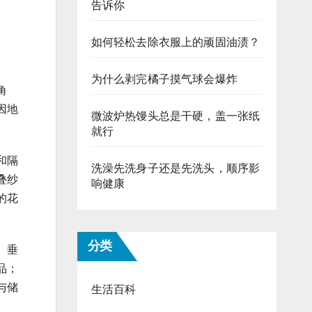
告诉你
如何轻松去除衣服上的顽固油渍？
为什么剥完橘子摸气球会爆炸
角
因地
微波炉热馒头总是干硬，盖一张纸
就行
和隔
洗澡先洗身子还是先洗头，顺序影
叠纱
响健康
的花
分类
、垂
品；
与储
生活百科