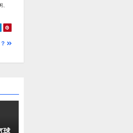
闲、
用？
气球