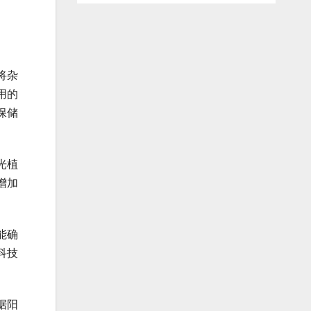
将杂
用的
保储
光植
增加
能确
科技
据阳