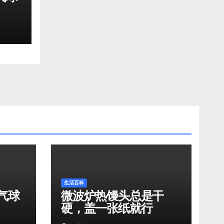
生活百科
气球
微波炉热馒头总是干
硬，盖一张纸就行