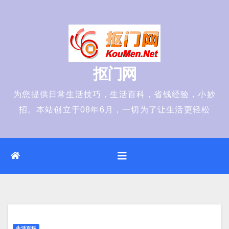
Skip
to
content
抠门网
为您提供日常生活技巧，生活百科，省钱经验，小妙
招。本站创立于08年6月，一切为了让生活更轻松
生活百科