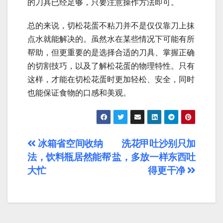
的刀具已经足够，只要注意操作方法即可。
总的来说，切松花蛋不粘刀并不是仅仅靠刀上抹
点水就能解决的。虽然水在某些情况下可能有所
帮助，但更重要的是选择合适的刀具、掌握正确
的切割技巧，以及了解松花蛋的物理特性。只有
这样，才能在切松花蛋时更加轻松、安全，同时
也能保证食物的口感和美观。
文
冰箱省空间收纳
洗花甲吐沙别只加
法，饮料瓶居然能帮
盐，多放一样东西吐
章
大忙
得更干净
导
航