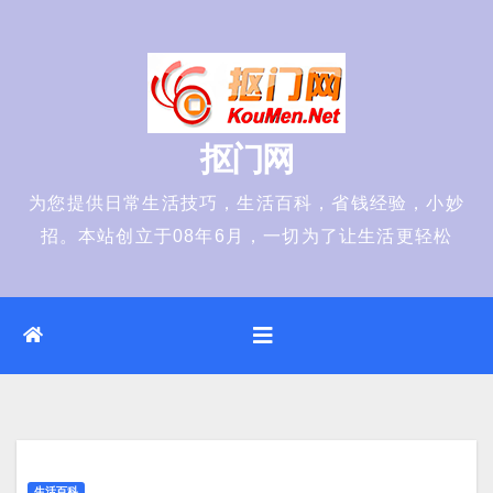
Skip
to
content
抠门网
为您提供日常生活技巧，生活百科，省钱经验，小妙
招。本站创立于08年6月，一切为了让生活更轻松
生活百科