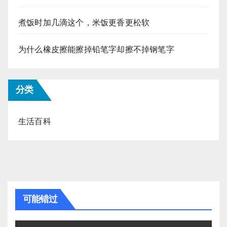
煮饭时加几滴这个，米饭更香更松软
为什么橡皮擦能擦掉铅笔字却擦不掉钢笔字
分类
生活百科
可能错过