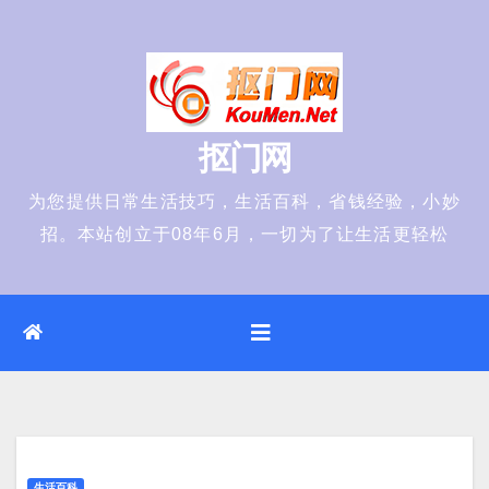
Skip
to
content
抠门网
为您提供日常生活技巧，生活百科，省钱经验，小妙
招。本站创立于08年6月，一切为了让生活更轻松
生活百科