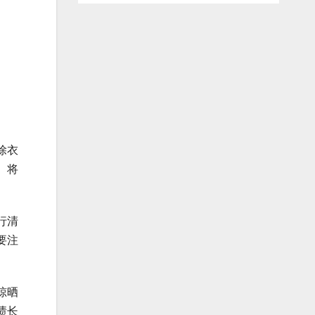
除衣
。将
行清
要注
晾晒
渍长