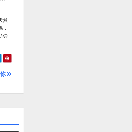
天然
保，
妨尝
诉你