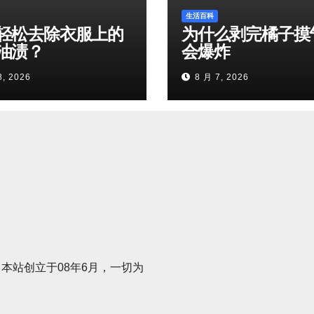
生活百科
轻松去除衣服上的
为什么剥完橘子摸
油渍？
会爆炸
8, 2026
8 月 7, 2026
本站创立于08年6月，一切为