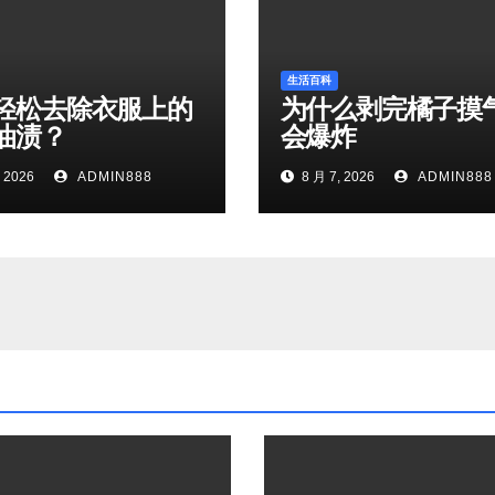
生活百科
轻松去除衣服上的
为什么剥完橘子摸
油渍？
会爆炸
 2026
ADMIN888
8 月 7, 2026
ADMIN888