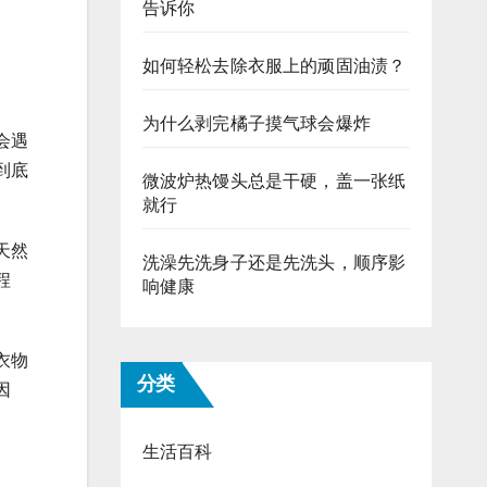
告诉你
如何轻松去除衣服上的顽固油渍？
为什么剥完橘子摸气球会爆炸
会遇
到底
微波炉热馒头总是干硬，盖一张纸
就行
天然
洗澡先洗身子还是先洗头，顺序影
程
响健康
衣物
分类
因
生活百科