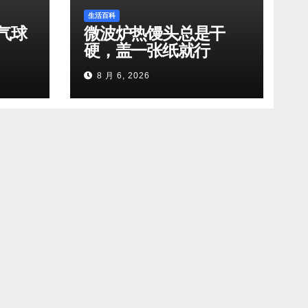
生活百科
气球
微波炉热馒头总是干
硬，盖一张纸就行
8 月 6, 2026