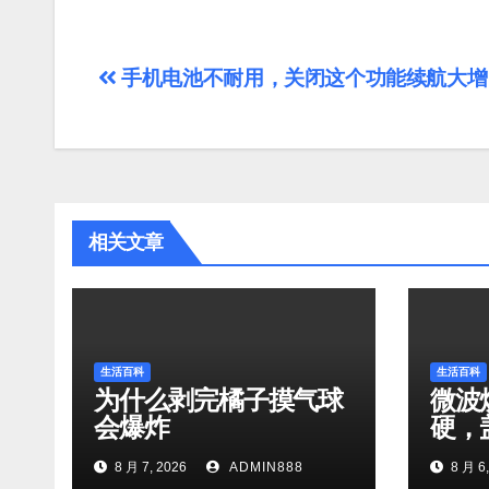
文
手机电池不耐用，关闭这个功能续航大增
章
导
航
相关文章
生活百科
生活百科
为什么剥完橘子摸气球
微波
会爆炸
硬，
8 月 7, 2026
ADMIN888
8 月 6,