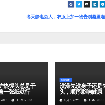
冬天静电烦人，衣服上加一物告别噼里
生活百科
炉热馒头总是干
洗澡先洗身子还是
盖一张纸就行
头，顺序影响健康
 2026
ADMIN888
8 月 6, 2026
ADMIN888