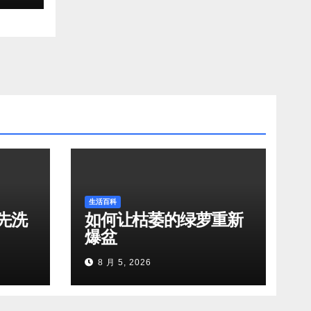
生活百科
先洗
如何让枯萎的绿萝重新
爆盆
8 月 5, 2026