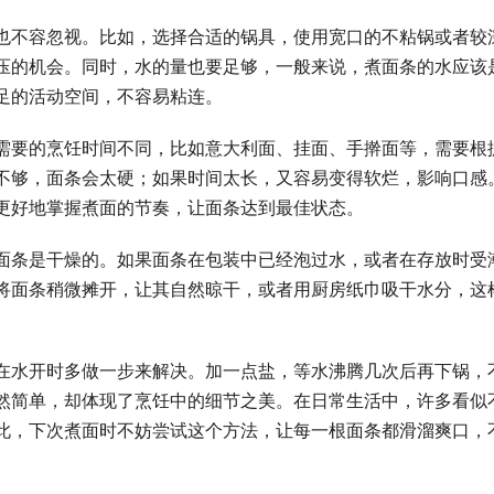
也不容忽视。比如，选择合适的锅具，使用宽口的不粘锅或者较
压的机会。同时，水的量也要足够，一般来说，煮面条的水应该
足的活动空间，不容易粘连。
需要的烹饪时间不同，比如意大利面、挂面、手擀面等，需要根
不够，面条会太硬；如果时间太长，又容易变得软烂，影响口感
更好地掌握煮面的节奏，让面条达到最佳状态。
面条是干燥的。如果面条在包装中已经泡过水，或者在存放时受
将面条稍微摊开，让其自然晾干，或者用厨房纸巾吸干水分，这
在水开时多做一步来解决。加一点盐，等水沸腾几次后再下锅，
然简单，却体现了烹饪中的细节之美。在日常生活中，许多看似
此，下次煮面时不妨尝试这个方法，让每一根面条都滑溜爽口，