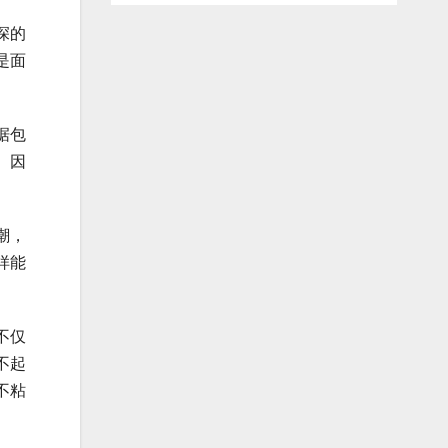
深的
是面
据包
。因
潮，
样能
不仅
不起
不粘