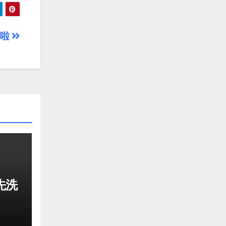
啪啦
先洗