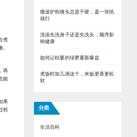
微波炉热馒头总是干硬，盖一张纸
就行
洗澡先洗身子还是先洗头，顺序影
在煮
响健康
倦。
如何让枯萎的绿萝重新爆盆
，再
煮饭时加几滴这个，米饭更香更松
也能
软
如果
分类
过程
生活百科