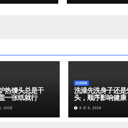
生活百科
炉热馒头总是干
洗澡先洗身子还是
盖一张纸就行
头，顺序影响健康
6, 2026
8 月 6, 2026