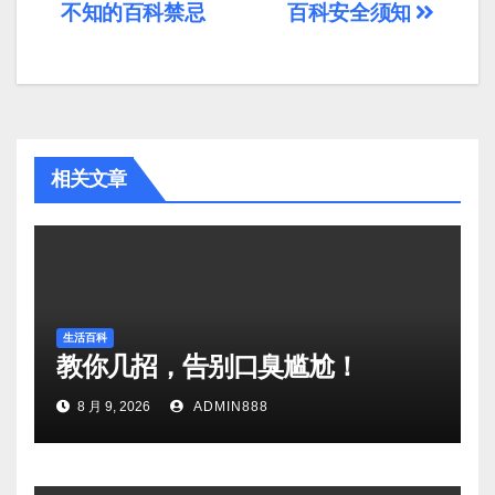
不知的百科禁忌
百科安全须知
章
导
航
相关文章
生活百科
教你几招，告别口臭尴尬！
8 月 9, 2026
ADMIN888