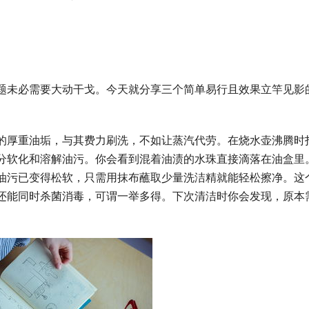
题未必需要大动干戈。今天就分享三个简单易行且效果立竿见影
的厚重油垢，与其费力刷洗，不如让蒸汽代劳。在烧水壶沸腾时
分软化和溶解油污。你会看到混着油渍的水珠直接滴落在油盒里
油污已变得松软，只需用抹布蘸取少量洗洁精就能轻松擦净。这
还能同时杀菌消毒，可谓一举多得。下次清洁时你会发现，原本
。