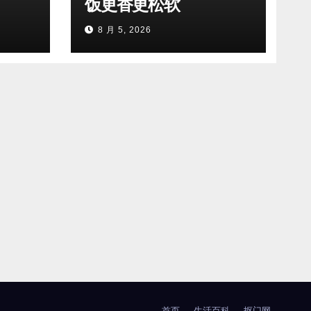
饭更香更松软
8 月 5, 2026
首页
生活百科
抠门网