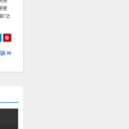
的智
用更
影”之
秘诀