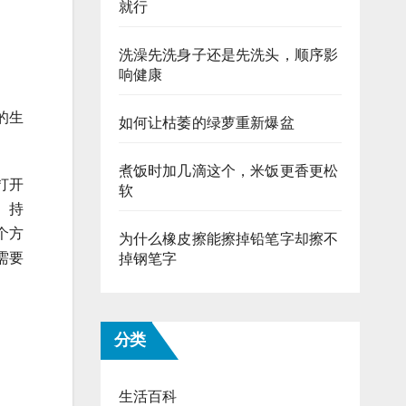
就行
洗澡先洗身子还是先洗头，顺序影
响健康
的生
如何让枯萎的绿萝重新爆盆
煮饭时加几滴这个，米饭更香更松
打开
软
。持
个方
为什么橡皮擦能擦掉铅笔字却擦不
需要
掉钢笔字
分类
生活百科