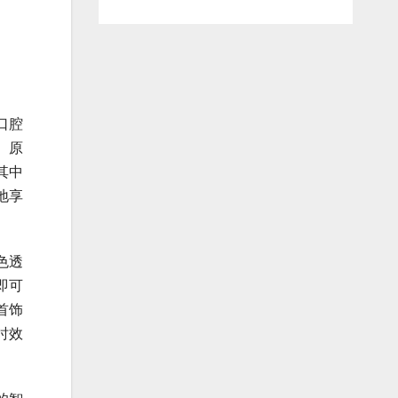
口腔
。原
其中
地享
色透
即可
首饰
时效