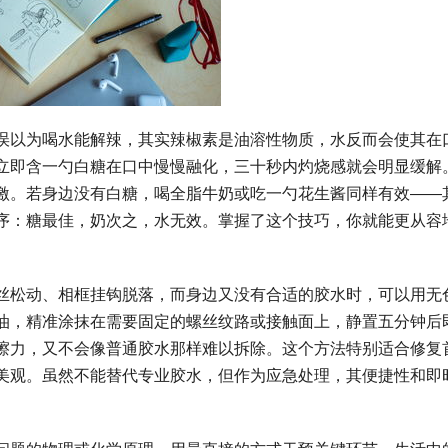
误以为喝水能解辣，其实辣椒素是油溶性物质，水反而会使其在
立即含一勺白糖在口中慢慢融化，三十秒内灼烧感就会明显缓解
激。若身边没有白糖，喝全脂牛奶或吃一勺花生酱同样有效——
序：糖最佳，奶次之，水无效。掌握了这个技巧，你就能更从容
丝松动、相框挂钩脱落，而身边又没有合适的胶水时，可以用无
油，精准涂抹在需要固定的螺丝纹路或接触面上，静置五分钟后
擦力，又不会像普通胶水那样难以拆除。这个方法特别适合修复
美观。虽然不能替代专业胶水，但作为应急处理，其便捷性和即