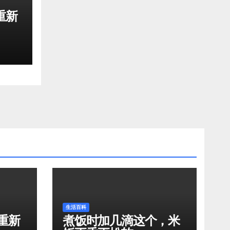
重新
生活百科
重新
煮饭时加几滴这个，米