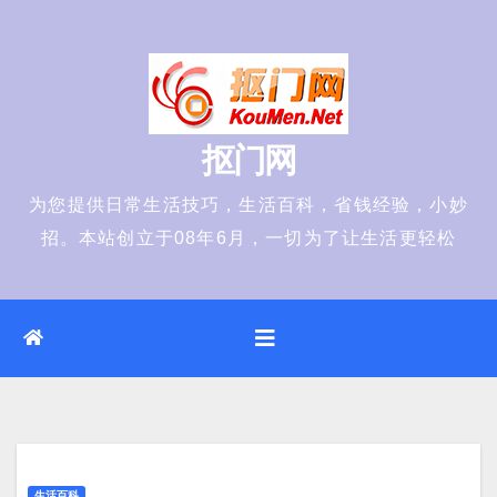
Skip
to
content
抠门网
为您提供日常生活技巧，生活百科，省钱经验，小妙
招。本站创立于08年6月，一切为了让生活更轻松
生活百科